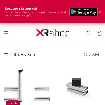
¡Descarga la app ya!
✕
Descuento exclusivo con la primera compra al
descargarte la app🚀
🌍 Spediamo in tutto il mondo! 🚀📦
rettamente ai contenuti
Carrell
Filtra e ordina
10 prodotti
- 29%