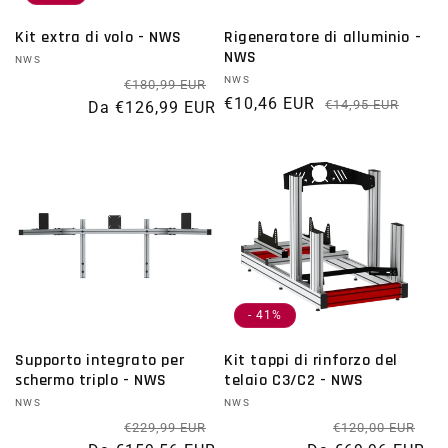
Kit extra di volo - NWS
Rigeneratore di alluminio -
NWS
Fornitore:
NWS
Prezzo di listino
Prezzo scontato
Fornitore:
NWS
€180,99 EUR
€10,46 EUR
Prezz
Prez
€14,95 EUR
Da €126,99 EUR
- 41%
Supporto integrato per
Kit tappi di rinforzo del
schermo triplo - NWS
telaio C3/C2 - NWS
Fornitore:
NWS
Fornitore:
NWS
Prezzo di listino
Prezzo scontato
Pre
Pr
€229,99 EUR
€120,00 EUR