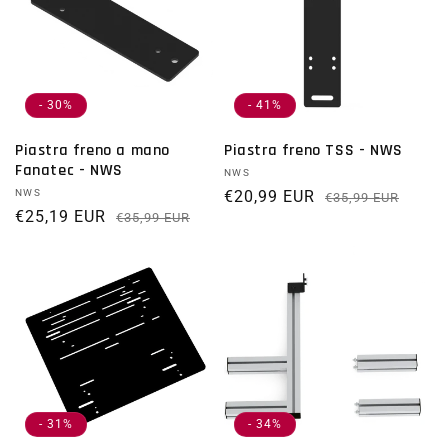
- 30%
- 41%
Piastra freno a mano
Piastra freno TSS - NWS
Fanatec - NWS
Fornitore:
NWS
Fornitore:
NWS
€20,99 EUR
Prezz
Prez
€35,99 EUR
€25,19 EUR
Prezzo di listino
Prezzo scontato
€35,99 EUR
- 31%
- 34%