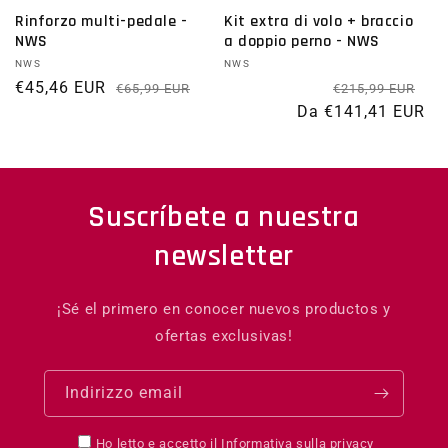
Rinforzo multi-pedale -
Kit extra di volo + braccio
NWS
a doppio perno - NWS
Fornitore:
NWS
Fornitore:
NWS
€45,46 EUR
Prezzo di listino
Prezzo scontato
Pre
Pr
€65,99 EUR
€215,99 EUR
Da €141,41 EUR
Suscríbete a nuestra
newsletter
¡Sé el primero en conocer nuevos productos y
ofertas exclusivas!
Indirizzo email
Ho letto e accetto il
Informativa sulla privacy