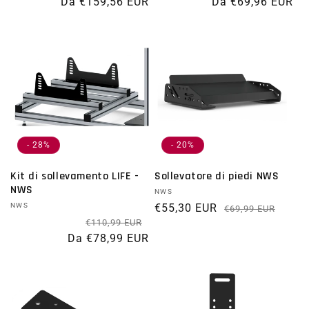
Da €159,56 EUR
Da €69,96 EUR
- 28%
- 20%
Kit di sollevamento LIFE -
Sollevatore di piedi NWS
NWS
Fornitore:
NWS
Fornitore:
NWS
€55,30 EUR
Prezz
Prez
€69,99 EUR
Prezzo di listino
Prezzo scontato
€110,99 EUR
Da €78,99 EUR